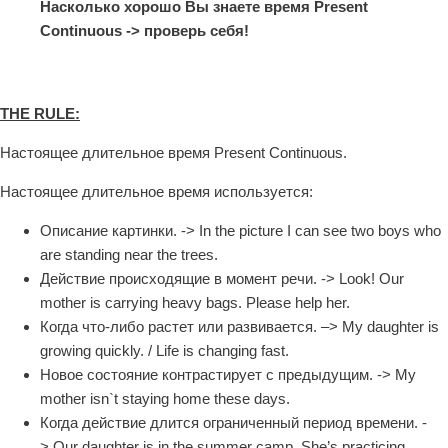
Насколько хорошо Вы знаете время Present
Continuous -> проверь себя!
THE RULE:
Настоящее длительное время Present Continuous.
Настоящее длительное время используется:
Описание картинки. -> In the picture I can see two boys who
are standing near the trees.
Действие происходящие в момент речи. -> Look! Our
mother is carrying heavy bags. Please help her.
Когда что-либо растет или развивается. –> My daughter is
growing quickly. / Life is changing fast.
Новое состояние контрастирует с предыдущим. -> My
mother isn`t staying home these days.
Когда действие длится ограниченный период времени. -
> Our daughter is in the summer camp. She’s practicing