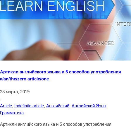
Артикли английского языка и 5 способов употребления
a/an/the/zero article/one
28 марта, 2019
-
Article
,
Indefinite article
,
Английский
,
Английский Язык
,
Грамматика
Артикли английского языка и 5 способов употребления