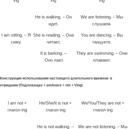
ing
ing
ing
He is walking. – Он
We are listening. – Мы
идет.
слушаем.
I am sitting. – Я
She is reading. – Она
You are dancing. – Вы
сижу.
читает.
танцуете.
It is barking. –
They are swimming. – Они
Оно лает.
плавают.
Конструкция использования настоящего длительного времени в
отрицании (Подлежащее + am/is/are + not + Ving)
I am not +
He/She/It is not +
We/You/They are not +
глагол-ing
глагол-ing
глагол-ing
He is not walking. –
We are not listening. – Мы