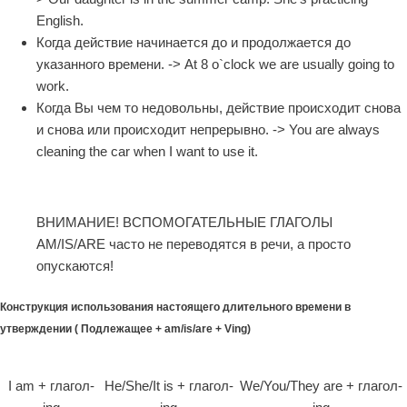
English.
Когда действие начинается до и продолжается до
указанного времени. -> At 8 o`clock we are usually going to
work.
Когда Вы чем то недовольны, действие происходит снова
и снова или происходит непрерывно. -> You are always
cleaning the car when I want to use it.
ВНИМАНИЕ! ВСПОМОГАТЕЛЬНЫЕ ГЛАГОЛЫ
AM/IS/ARE часто не переводятся в речи, а просто
опускаются!
Конструкция использования настоящего длительного времени в
утверждении ( Подлежащее + am/is/are + Ving)
I am + глагол-
He/She/It is + глагол-
We/You/They are + глагол-