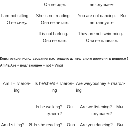
Он не идет.
не слушаем.
I am not sitting. –
She is not reading. –
You are not dancing. – Вы
Я не сижу.
Она не читает.
не танцуете.
It is not barking. –
They are not swimming. –
Оно не лает.
Они не плавают.
Конструкция использования настоящего длительного времени в вопросе (
Am/Is/Are + подлежащее + not + Ving)
Am I + глагол-
Is he/she/it + глагол-
Are we/you/they + глагол-
ing
ing
ing
Is he walking? – Он
Are we listening? – Мы
гуляет?
слушаем?
Am I sitting? – Я
Is she reading? – Она
Are you dancing? – Вы