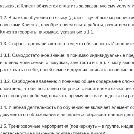
языках, а Клиент обязуется оплатить за оказанную ему услугу И
1.2. В рамках обучения по языку (далее – «учебные мероприя
навыками Клиента, приобретением опыта работы, развитием сп
Клиента говорить на языках, указанных в 1.1.
1.3. Стороны договариваются о том, что обязанность Исполнит
1.3.1. Самодостаточное знание: я понимаю индивидуальные пр
и членах моей семьи, о покупках, занятости и т. д.). Я могу 
рассказать о себе, своей семье и друзьях, описать основные а
1.3.2. Свободное владение: я понимаю общее содержание слож
спонтанно, чтобы постоянно общаться с носителями языка без 
на основную проблему, показать преимущества и недостатки ра
1.4. Учебная деятельность по обучению не включает элемент 
документа об образовании и не является образовательной дея
1.5. Тренировочные мероприятия (подчеркнуть – в группе, инд
деятельности на законной основе (третьим лицом).