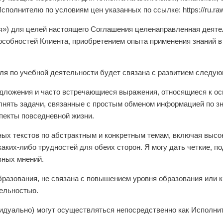
сполнителю по условиям цен указанных по ссылке: https://ru.raw
тия») для целей настоящего Соглашения целенаправленная деят
особностей Клиента, приобретением опыта применения знаний 
еля по учебной деятельности будет связана с развитием следу
едложения и часто встречающиеся выражения, относящиеся к о
выполнять задачи, связанные с простым обменом информацией по
спекты повседневной жизни.
ных текстов по абстрактным и конкретным темам, включая высо
каких-либо трудностей для обеих сторон. Я могу дать четкие, 
зных мнений.
образования, не связана с повышением уровня образования или
тельностью.
ивидуально) могут осуществляться непосредственно как Исполни