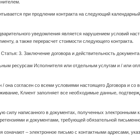
лнителем.
учитывается при продлении контракта на следующий календарны
едварительного уведомления является нарушением условий наст
иенту, а также перерасчет стоимости следующего контракта.
Статья: 3. Заключение договора и действительность документа
льным ресурсам Исполнителя или отдельным услугам и / или оп
н / она согласен со всеми условиями настоящего Договора и со 
уживание, Клиент заполняет все необходимые данные, подтвер
ую силу написанного в документах, полученных электронными 
ретензиями и документами, требующей обязательной письменн
я означают – электронное письмо с контактными адресами, ука