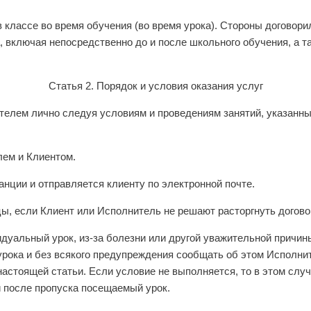
 классе во время обучения (во время урока). Стороны договори
 включая непосредственно до и после школьного обучения, а так
Статья 2. Порядок и условия оказания услуг
елем лично следуя условиям и проведениям занятий, указанны
лем и Клиентом.
анции и отправляется клиенту по электронной почте.
ы, если Клиент или Исполнитель не решают расторгнуть догово
идуальный урок, из-за болезни или другой уважительной причины
а урока и без всякого предупреждения сообщать об этом Испол
2 настоящей статьи. Если условие не выполняется, то в этом сл
 после пропуска посещаемый урок.