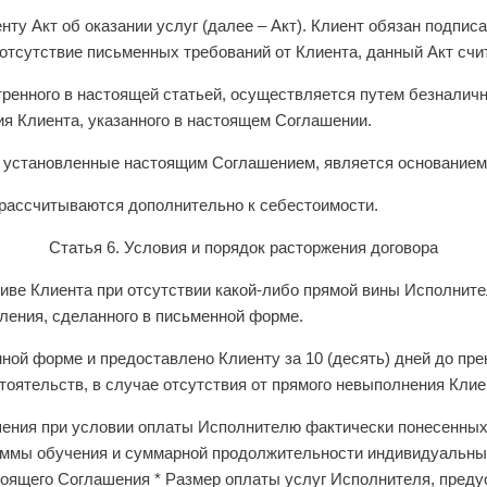
ту Акт об оказании услуг (далее – Акт). Клиент обязан подписат
в отсутствие письменных требований от Клиента, данный Акт сч
тренного в настоящей статьей, осуществляется путем безналичн
я Клиента, указанного в настоящем Соглашении.
, установленные настоящим Соглашением, является основанием 
 рассчитываются дополнительно к себестоимости.
Статья 6. Условия и порядок расторжения договора
иве Клиента при отсутствии какой-либо прямой вины Исполнител
ления, сделанного в письменной форме.
ной форме и предоставлено Клиенту за 10 (десять) дней до пр
оятельств, в случае отсутствия от прямого невыполнения Кли
ашения при условии оплаты Исполнителю фактически понесенны
аммы обучения и суммарной продолжительности индивидуальных
тоящего Соглашения * Размер оплаты услуг Исполнителя, преду