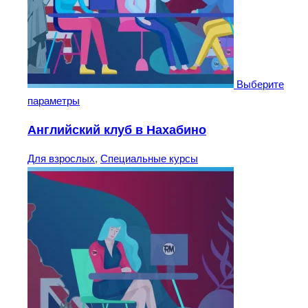
Выберите
параметры
Английский клуб в Нахабино
Для взрослых
,
Специальные курсы