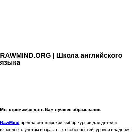
RawMind – Английский язык в Нахабино, Красногорск, Истра
RAWMIND.ORG | Школа английского
языка
Мы стремимся дать Вам лучшее образование.
RawMind
предлагает широкий выбор курсов для детей и
взрослых с учетом возрастных особенностей, уровня владения