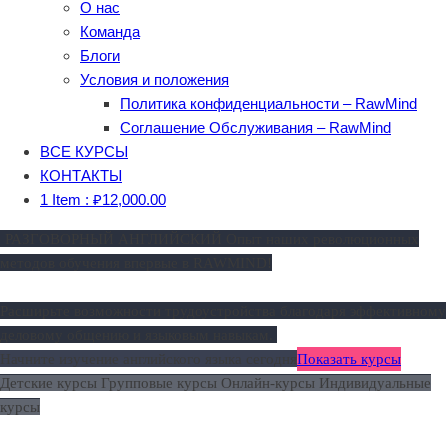
О нас
Команда
Блоги
Условия и положения
Политика конфиденциальности – RawMind
Соглашение Обслуживания – RawMind
ВСЕ КУРСЫ
КОНТАКТЫ
1 Item :
₽
12,000.00
РАЗГОВОРНЫЙ АНГЛИЙСКИЙ
Опыт наших революционных
методов обучения впервые в RAWMIND!
Расширьте возможности трудоустройства благодаря эффективному
деловому общению и языковым навыкам.
Начните изучение английского языка сегодня
Показать курсы
Детские курсы
Групповые курсы
Онлайн-курсы
Индивидуальные
курсы