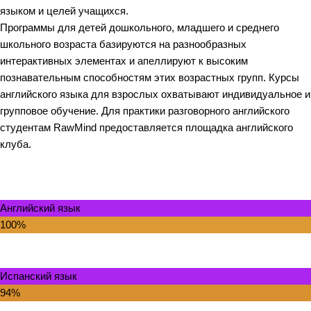
языком и целей учащихся.
Программы для детей дошкольного, младшего и среднего
школьного возраста базируются на разнообразных
интерактивных элементах и апеллируют к высоким
познавательным способностям этих возрастных групп. Курсы
английского языка для взрослых охватывают индивидуальное и
групповое обучение. Для практики разговорного английского
студентам RawMind предоставляется площадка английского
клуба.
RawMind – Английский язык в Нахабино, Красногорск, Истра
Английский язык
100%
Испанский язык
94%