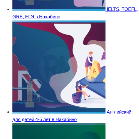
IELTS, TOEFL,
GRE, ЕГЭ в Нахабино
Английский
для детей 4-6 лет в Нахабино