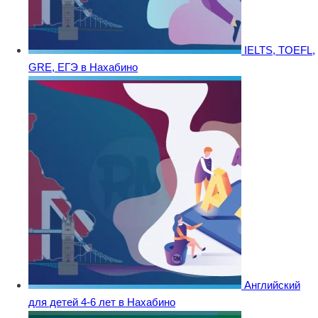
IELTS, TOEFL,
GRE, ЕГЭ в Нахабино
Английский
для детей 4-6 лет в Нахабино