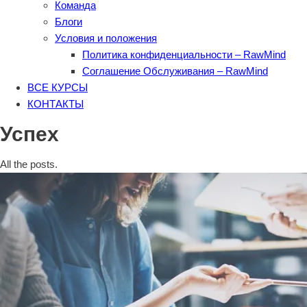
Команда
Блоги
Условия и положения
Политика конфиденциальности – RawMind
Соглашение Обслуживания – RawMind
ВСЕ КУРСЫ
КОНТАКТЫ
Успех
All the posts.